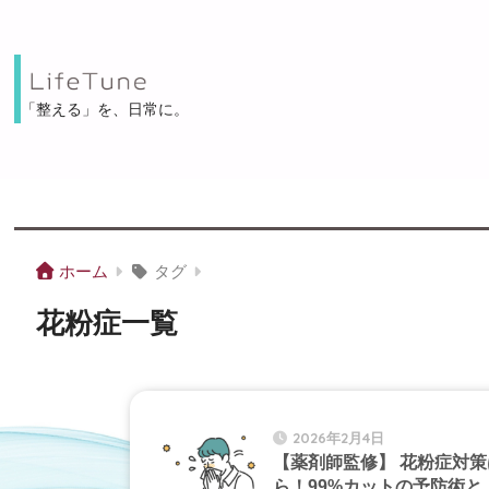
「整える」を、⽇常に。
ホーム
タグ
花粉症一覧
2026年2月4日
【薬剤師監修】 花粉症対策
ら！99%カットの予防術と