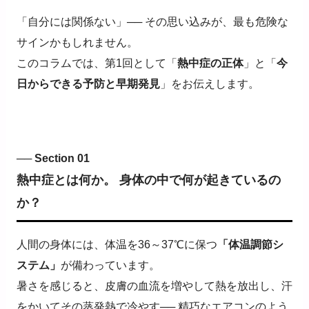
「自分には関係ない」
──
その思い込みが、最も危険な
サインかもしれません。
このコラムでは、第
1
回として「
熱中症の正体
」と「
今
日からできる予防と早期発見
」をお伝えします。
── Section 01
熱中症とは何か。 身体の中で何が起きているの
か？
人間の身体には、体温を
36
～
37℃
に保つ
「体温調節シ
ステム」
が備わっています。
暑さを感じると、皮膚の血流を増やして熱を放出し、汗
をかいてその蒸発熱で冷やす
──
精巧なエアコンのよう