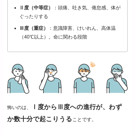
Ⅱ
度（中等症）
：頭痛、吐き気、倦怠感、体が
ぐったりする
Ⅲ
度（重症）
：意識障害、けいれん、高体温
（
40℃
以上）。命に関わる段階
Ⅰ
度から
Ⅲ
度への進行が、わず
怖いのは、
か数十分で起こりうる
ことです。