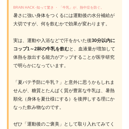
BRAIN HACK -知って驚き ・ 「牛乳」が、熱中症を防ぐ。
暑さに強い身体をつくるには運動後の水分補給が
大切ですが、何を飲むかで効果が変わります。
実は、運動や入浴などで汗をかいた後
30
分以内に
コップ
1
～
2
杯の牛乳を飲む
と、血液量が増加して
体熱を放出する能力がアップすることが医学研究
で明らかになっています。
「夏バテ予防に牛乳？」と意外に思うかもしれま
せんが、糖質とたんぱく質が豊富な牛乳は、暑熱
順化（身体を夏仕様にする）を後押しする理にか
なった飲み物なのです。
ぜひ「運動後のご褒美」として取り入れてみてく